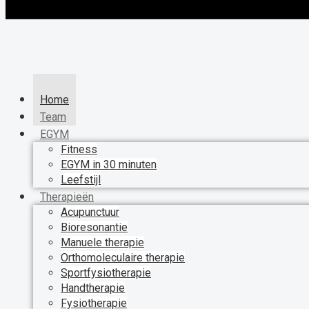
Home
Team
EGYM
Fitness
EGYM in 30 minuten
Leefstijl
Therapieën
Acupunctuur
Bioresonantie
Manuele therapie
Orthomoleculaire therapie
Sportfysiotherapie
Handtherapie
Fysiotherapie